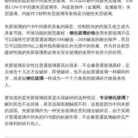
较特殊的如彩色中间膜夹层玻璃、SGX类印刷中间膜夹层玻璃、XIR
类LOW-E中间膜夹层玻璃等。内嵌装饰件（金属网、金属板等）夹
层玻璃、内嵌PET材料夹层玻璃等装饰及功能性夹层玻璃。
夹胶玻璃的PVB中间膜所具备的隔音、控制阳光的性能又使之成为
具备节能、环保功能的新型建材：
钢化玻璃价格
使用夹胶玻璃不仅
可以隔绝可穿透普通玻璃的1000赫兹—2000赫兹的吻合噪声，而且
它可以阻挡99以上紫外线和吸收红外光谱中的热量。作为符合新型
建材性能的夹胶玻璃势必将在安全玻璃的使用中发挥大的作用。
夹胶玻璃安全性比普通玻璃要高出很多，不会像普通玻璃易碎，定
点锤击十几次才会破碎，即便破碎，也不会如普通玻璃一样瞬间炸
开，或者如
钢化玻璃
一样成为一个个六角形的玻璃碎片散落来伤
人。
要知道的是夹胶玻璃就算是出现破碎的这种情况，
专业钢化玻璃
了
解到其也不会掉落，甚至连裂痕都触摸不到，这都是因为中间夹胶
的原因。夹胶玻璃作为一种安全玻璃在受到撞击破碎后，由于其两
片普通玻璃中间夹的PVB膜的粘接作用，不会像普通玻璃破碎后产
生锋利的碎片伤人。