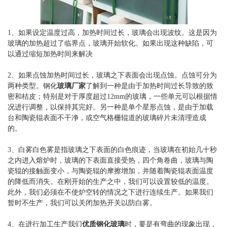
1、如果设定温度过高，加热时间过长，玻璃会出现波纹。这是因为
玻璃的加热超过了临界点，玻璃开始软化。如果出现这种缺陷，可
以通过缩短加热时间来解决
2、如果点蚀加热时间过长，玻璃之下表面会出现点蚀。点蚀可分为
两种类型。钢化
玻璃厂家
了解到一种是由于加热时间过长导致的致
密和桔皮；特别是对于厚度超过12mm的玻璃，一些单元可以根据情
况进行调整，以保持其完好。另一种是单个星形点蚀，是由于加载
台和陶瓷辊表面不干净，或空气格栅辊道的玻璃碎片未清理造成
的。
3、白雾白色雾是指玻璃之下表面的白色痕迹，当玻璃在初始几十秒
之内进入熔炉时，玻璃的下表面直接受热，四个角卷曲，玻璃与陶
瓷辊的接触面变小，与陶瓷辊的摩擦增加，并随着陶瓷辊表面温度
的降低而消失。在刚开始的生产之中，我们可以设置较低的温度。
此外，我们必须在不使炉空转的情况之下进行连续生产。如果我们
暂时不生产，我们可以关闭加热开关以防白雾。
4、在进行加工生产我们
优质钢化玻璃
时，要是有弯曲的现象出现，