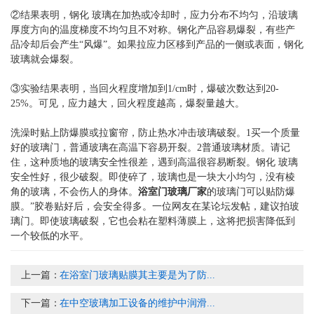
②结果表明，钢化 玻璃在加热或冷却时，应力分布不均匀，沿玻璃
厚度方向的温度梯度不均匀且不对称。钢化产品容易爆裂，有些产
品冷却后会产生“风爆”。如果拉应力区移到产品的一侧或表面，钢化
玻璃就会爆裂。
③实验结果表明，当回火程度增加到1/cm时，爆破次数达到20-
25%。可见，应力越大，回火程度越高，爆裂量越大。
洗澡时贴上防爆膜或拉窗帘，防止热水冲击玻璃破裂。1买一个质量
好的玻璃门，普通玻璃在高温下容易开裂。2普通玻璃材质。请记
住，这种质地的玻璃安全性很差，遇到高温很容易断裂。钢化 玻璃
安全性好，很少破裂。即使碎了，玻璃也是一块大小均匀，没有棱
角的玻璃，不会伤人的身体。
浴室门玻璃厂家
的玻璃门可以贴防爆
膜。”胶卷贴好后，会安全得多。一位网友在某论坛发帖，建议拍玻
璃门。即使玻璃破裂，它也会粘在塑料薄膜上，这将把损害降低到
一个较低的水平。
上一篇：
在浴室门玻璃贴膜其主要是为了防...
下一篇：
在中空玻璃加工设备的维护中润滑...