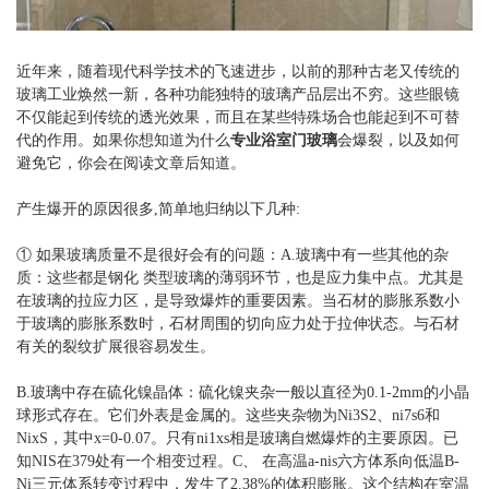
近年来，随着现代科学技术的飞速进步，以前的那种古老又传统的
玻璃工业焕然一新，各种功能独特的玻璃产品层出不穷。这些眼镜
不仅能起到传统的透光效果，而且在某些特殊场合也能起到不可替
代的作用。如果你想知道为什么
专业浴室门玻璃
会爆裂，以及如何
避免它，你会在阅读文章后知道。
产生爆开的原因很多,简单地归纳以下几种:
① 如果玻璃质量不是很好会有的问题：A.玻璃中有一些其他的杂
质：这些都是钢化 类型玻璃的薄弱环节，也是应力集中点。尤其是
在玻璃的拉应力区，是导致爆炸的重要因素。当石材的膨胀系数小
于玻璃的膨胀系数时，石材周围的切向应力处于拉伸状态。与石材
有关的裂纹扩展很容易发生。
B.玻璃中存在硫化镍晶体：硫化镍夹杂一般以直径为0.1-2mm的小晶
球形式存在。它们外表是金属的。这些夹杂物为Ni3S2、ni7s6和
NixS，其中x=0-0.07。只有ni1xs相是玻璃自燃爆炸的主要原因。已
知NIS在379处有一个相变过程。C、 在高温a-nis六方体系向低温B-
Ni三元体系转变过程中，发生了2.38%的体积膨胀。这个结构在室温