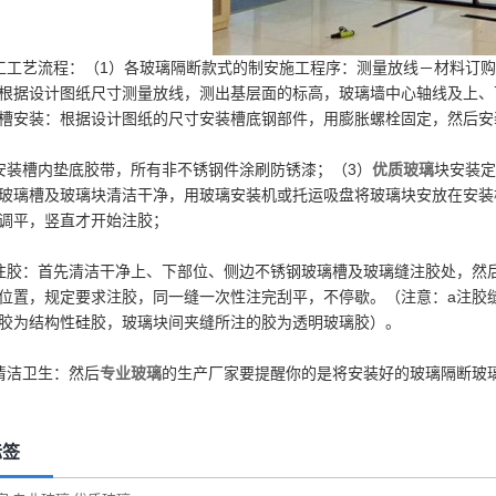
工工艺流程：（1）各玻璃隔断款式的制安施工程序：测量放线－材料订
根据设计图纸尺寸测量放线，测出基层面的标高，玻璃墙中心轴线及上、
槽安装：根据设计图纸的尺寸安装槽底钢部件，用膨胀螺栓固定，然后安
安装槽内垫底胶带，所有非不锈钢件涂刷防锈漆；（3）
优质玻璃
块安装定
玻璃槽及玻璃块清洁干净，用玻璃安装机或托运吸盘将玻璃块安放在安装
调平，竖直才开始注胶；
注胶：首先清洁干净上、下部位、侧边不锈钢玻璃槽及玻璃缝注胶处，然
位置，规定要求注胶，同一缝一次性注完刮平，不停歇。（注意：a注胶
胶为结构性硅胶，玻璃块间夹缝所注的胶为透明玻璃胶）。
清洁卫生：然后
专业玻璃
的生产厂家要提醒你的是将安装好的玻璃隔断玻
标签