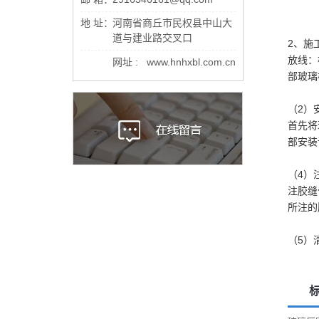
地 址：
河南省商丘市民权县中山大
道与建业路交叉口
2、施
放线：
网址 : www.hnhxbl.com.cn
部玻璃
（2）
首先将
部安装
（4）
注胶缝
所注的
（5）