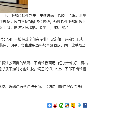
购－上、下部位钢件制安－安装玻璃－涂胶－清洗。测量
下部位，收口不锈钢槽的位置线；预埋铁件下部侧边上
装上部、侧边钢玻璃槽。调平直，然后固定。
位：钢化平板玻璃全部在专业厂家定做，运输到工地。
槽内，调平、竖直后用塑料块塞紧固定，同一玻璃墙全
后将注胶两侧的玻璃、不锈钢板面用白色胶带粘好，留出
缝必须干燥时才能注胶，切忌潮湿；b上、下部不锈钢槽
璃块用玻璃清洁剂清洗干净。（切勿用酸性溶液清洗）