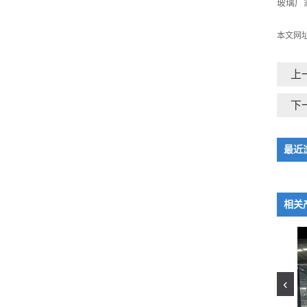
玻璃厂
本文网
上
下
最近
相关
‹