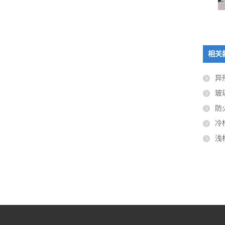
观光电梯玻璃
立体柱子玻璃
相关
异
玻
防
冷
浅