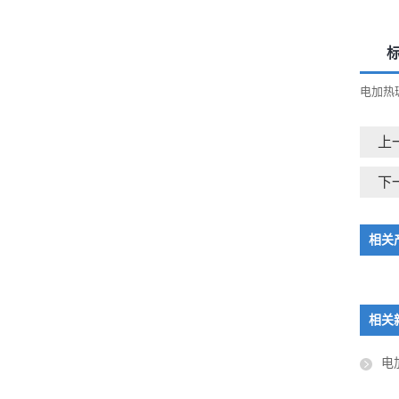
电加热
上
下
相关
相关
电